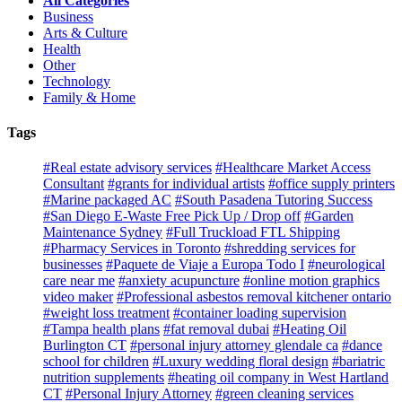
All Categories
Business
Arts & Culture
Health
Other
Technology
Family & Home
Tags
#Real estate advisory services
#Healthcare Market Access
Consultant
#grants for individual artists
#office supply printers
#Marine packaged AC
#South Pasadena Tutoring Success
#San Diego E-Waste Free Pick Up / Drop off
#Garden
Maintenance Sydney
#Full Truckload FTL Shipping
#Pharmacy Services in Toronto
#shredding services for
businesses
#Paquete de Viaje a Europa Todo I
#neurological
care near me
#anxiety acupuncture
#online motion graphics
video maker
#Professional asbestos removal kitchener ontario
#weight loss treatment
#container loading supervision
#Tampa health plans
#fat removal dubai
#Heating Oil
Burlington CT
#personal injury attorney glendale ca
#dance
school for children
#Luxury wedding floral design
#bariatric
nutrition supplements
#heating oil company in West Hartland
CT
#Personal Injury Attorney
#green cleaning services