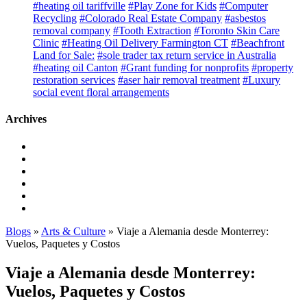
#heating oil tariffville
#Play Zone for Kids
#Computer
Recycling
#Colorado Real Estate Company
#asbestos
removal company
#Tooth Extraction
#Toronto Skin Care
Clinic
#Heating Oil Delivery Farmington CT
#Beachfront
Land for Sale:
#sole trader tax return service in Australia
#heating oil Canton
#Grant funding for nonprofits
#property
restoration services
#aser hair removal treatment
#Luxury
social event floral arrangements
Archives
Blogs
»
Arts & Culture
» Viaje a Alemania desde Monterrey:
Vuelos, Paquetes y Costos
Viaje a Alemania desde Monterrey:
Vuelos, Paquetes y Costos