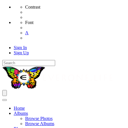
Contrast
Font
A
Sign In
Sign Up
Home
Albums
Browse Photos
Browse Albums