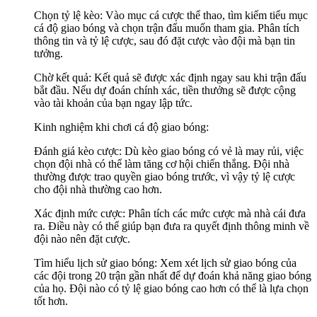
Chọn tỷ lệ kèo: Vào mục cá cược thể thao, tìm kiếm tiểu mục
cá độ giao bóng và chọn trận đấu muốn tham gia. Phân tích
thông tin và tỷ lệ cược, sau đó đặt cược vào đội mà bạn tin
tưởng.
Chờ kết quả: Kết quả sẽ được xác định ngay sau khi trận đấu
bắt đầu. Nếu dự đoán chính xác, tiền thưởng sẽ được cộng
vào tài khoản của bạn ngay lập tức.
Kinh nghiệm khi chơi cá độ giao bóng:
Đánh giá kèo cược: Dù kèo giao bóng có vẻ là may rủi, việc
chọn đội nhà có thể làm tăng cơ hội chiến thắng. Đội nhà
thường được trao quyền giao bóng trước, vì vậy tỷ lệ cược
cho đội nhà thường cao hơn.
Xác định mức cược: Phân tích các mức cược mà nhà cái đưa
ra. Điều này có thể giúp bạn đưa ra quyết định thông minh về
đội nào nên đặt cược.
Tìm hiểu lịch sử giao bóng: Xem xét lịch sử giao bóng của
các đội trong 20 trận gần nhất để dự đoán khả năng giao bóng
của họ. Đội nào có tỷ lệ giao bóng cao hơn có thể là lựa chọn
tốt hơn.