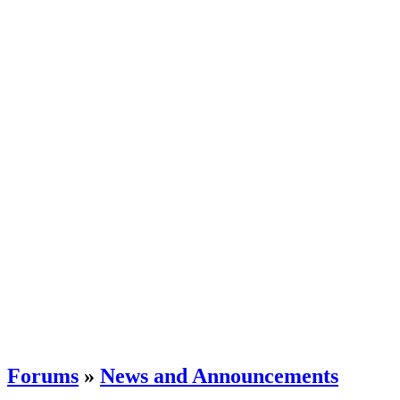
Forums
»
News and Announcements