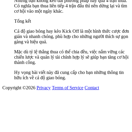
Nhưng bạn không kéo dài phương pháp này quá 4 trận thua.
Có nghĩa bạn thua liên tiếp 4 trận đấu thì nên dừng lại và tìm
cơ hội vào một ngày khác.
Tổng kết
Cá độ giao bóng hay kèo Kick Off là một hình thức cược đơn
giản và nhanh chóng, phù hợp cho những người thích sự gọn
gàng và hiệu quả.
Mặc dù tỷ lệ thắng thua có thể chia đều, việc nắm vững các
chiến lược và quản lý tài chính hợp lý sẽ giúp bạn tăng cơ hội
thành công.
Hy vọng bài viết này đã cung cấp cho bạn những thông tin
hữu ích về cá độ giao bóng.
Copyright ©2026
Privacy
Terms of Service
Contact