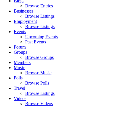
Blogs
Browse Entries
Businesses
Browse Listings
Employment
Browse Listings
Events
Upcoming Events
Past Events
Forum
Groups
Browse Groups
Members
Music
Browse Music
Polls
Browse Polls
Travel
Browse Listings
Videos
Browse Videos