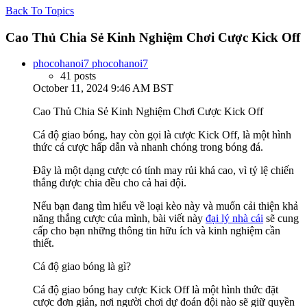
Back To Topics
Cao Thủ Chia Sẻ Kinh Nghiệm Chơi Cược Kick Off
phocohanoi7 phocohanoi7
41 posts
October 11, 2024 9:46 AM BST
Cao Thủ Chia Sẻ Kinh Nghiệm Chơi Cược Kick Off
Cá độ giao bóng, hay còn gọi là cược Kick Off, là một hình
thức cá cược hấp dẫn và nhanh chóng trong bóng đá.
Đây là một dạng cược có tính may rủi khá cao, vì tỷ lệ chiến
thắng được chia đều cho cả hai đội.
Nếu bạn đang tìm hiểu về loại kèo này và muốn cải thiện khả
năng thắng cược của mình, bài viết này
đại lý nhà cái
sẽ cung
cấp cho bạn những thông tin hữu ích và kinh nghiệm cần
thiết.
Cá độ giao bóng là gì?
Cá độ giao bóng hay cược Kick Off là một hình thức đặt
cược đơn giản, nơi người chơi dự đoán đội nào sẽ giữ quyền