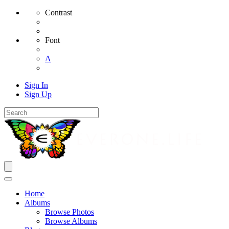
Contrast
Font
A
Sign In
Sign Up
Home
Albums
Browse Photos
Browse Albums