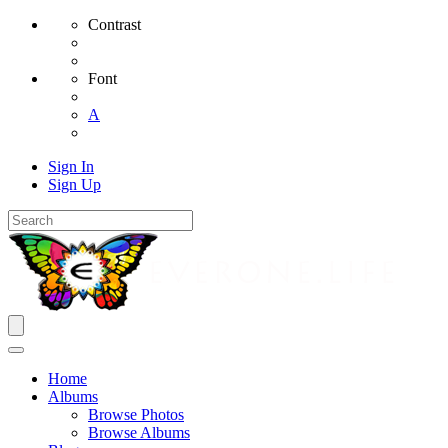
Contrast
Font
A
Sign In
Sign Up
Home
Albums
Browse Photos
Browse Albums